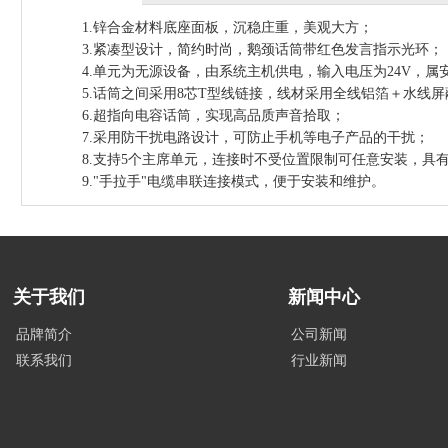
1.锌合金材料底座面板，沉稳庄重，美观大方；
3.紧凑型设计，简约时尚，鹅颈话筒带红色发言指示光环；
4.单元为无源设备，由系统主机供电，输入电压为24V，属
5.话筒之间采用8芯T型线链接，线材采用全线铝箔＋水线
6.超指向电容话筒，实现高品质声音拾取；
7.采用防干扰电路设计，可防止手机等电子产品的干扰；
8.支持5个主席单元，连接时不受位置限制可任意安装，
9."手拉手"电缆串联连接模式，便于安装和维护。
关于我们
新闻中心
品牌简介
公司新闻
联系我们
行业新闻