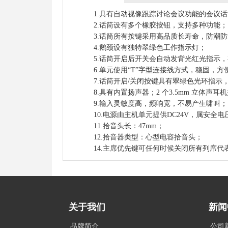
1.具有自动视像跟踪讨论会议功能的会议话
2.话筒设有多个橡胶按钮，支持多种功能；
3.话筒所有按键采用高品质长寿命，防潮
4.鹅颈设有独特翠绿色工作指示灯；
5.话筒开启后开关会自动发背光红光指示
6.单元使用“T”字型连接线方式，稳固，
7.话筒开启/关闭按键具有翠绿色光环指示
8.具有内置扬声器；2 个3.5mm 立体声耳
9.输入灵敏度高，频响宽，不易产生啸叫；
10.电源由主机单元提供DC24V，属安全电
11.拾音头长：47mm；
12.拾音器类型：心型电容拾音头；
14.主席优先键可任何时候关闭所有列席代
关于我们
新闻
品牌简介
公司